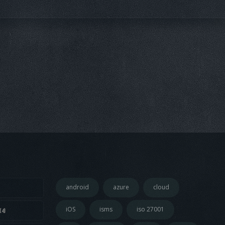
android
azure
cloud
iOS
isms
iso 27001
(4)