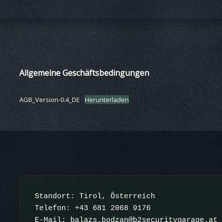
Skip
Allgemeine Geschäftsbedingungen
to
content
AGB_Version-0.4_DE
Herunterladen
Standort: Tirol, Österreich

Telefon: +43 681 2068 9176

E-Mail: balazs.bodzan@b2securitygarage.at
