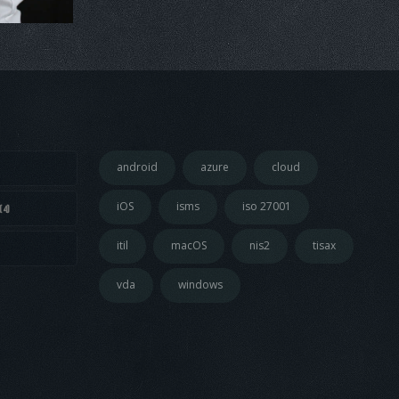
android
azure
cloud
iOS
isms
iso 27001
(4)
itil
macOS
nis2
tisax
vda
windows